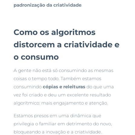
padronização da criatividade
.
Como os algoritmos
distorcem a criatividade e
o consumo
A gente não está só consumindo as mesmas
coisas o tempo todo. Também estamos
consumindo
cópias e releituras
do que uma
vez foi criado e deu um excelente resultado
algorítmico: mais engajamento e atenção.
Estamos presos em uma dinâmica que
privilegia o familiar em detrimento do novo,
bloqueando a inovação e a criatividade.