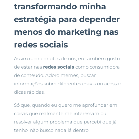
transformando minha
estratégia para depender
menos do marketing nas
redes sociais
Assim como muitos de nós, eu também gosto
de estar nas
redes sociais
como consumidora
de conteúdo. Adoro memes, buscar
informações sobre diferentes coisas ou acessar
dicas rápidas.
Só que, quando eu quero me aprofundar em
coisas que realmente me interessam ou
resolver algum problema que percebi que já
tenho, não busco nada lá dentro.