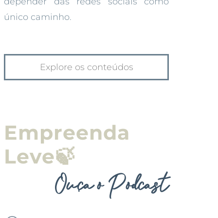
depender das redes sociais como
único caminho.
Empreenda
Leve🍃
Ouça o Podcast