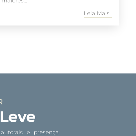
maiores...
Leia Mais
R
Leve
autorais e presença