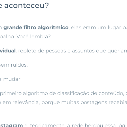
ue aconteceu?
um
grande filtro algorítmico
, elas eram um lugar 
abalho. Você lembra?
vidual
, repleto de pessoas e assuntos que quería
sem ruídos.
a mudar.
 primeiro algoritmo de classificação de conteúd
e em relevância, porque muitas postagens recebi
nstagram
e, teoricamente, a rede herdou essa lógi