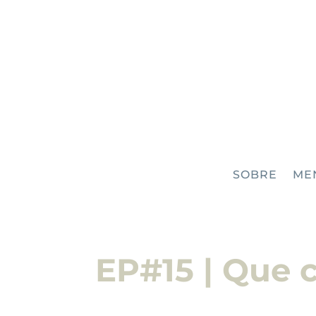
SOBRE
ME
EP#15 | Que c