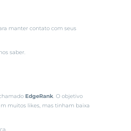
para manter contato com seus
mos saber.
o, chamado
EdgeRank
. O objetivo
am muitos likes, mas tinham baixa
ca.