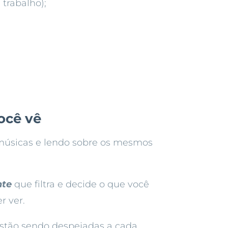
trabalho);
ocê vê
músicas e lendo sobre os mesmos
nte
que filtra e decide o que você
r ver.
stão sendo despejadas a cada