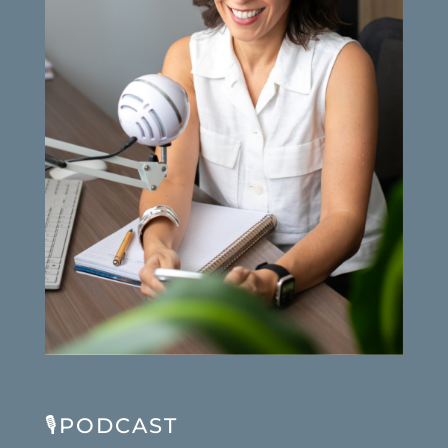
🎙️PODCAST